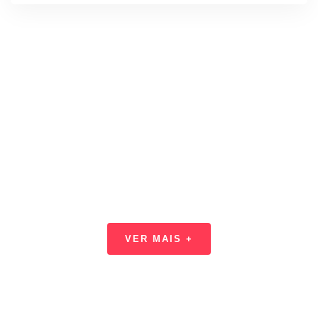
Encontre as melhores ofertas
todos os dias
VER MAIS +