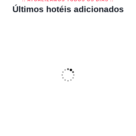
Lisboa
Últimos hotéis adicionados
Oporto Royal Apartment – Solar da
Avenida
(4
)