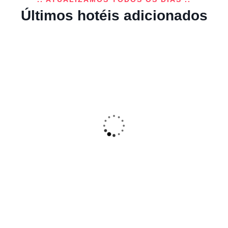
Lisboa
Últimos hotéis adicionados
Oporto Royal Apartment – Solar da
Avenida
(4
)