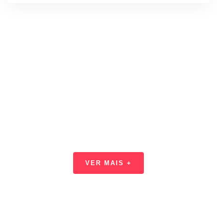
Encontre as melhores ofertas
todos os dias
VER MAIS +